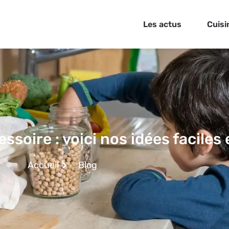
Les actus
Cuisi
ssoire : voici nos idées faciles 
Accueil
Blog