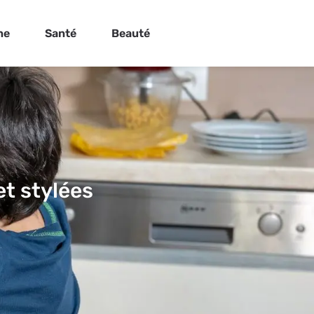
ne
Santé
Beauté
et stylées