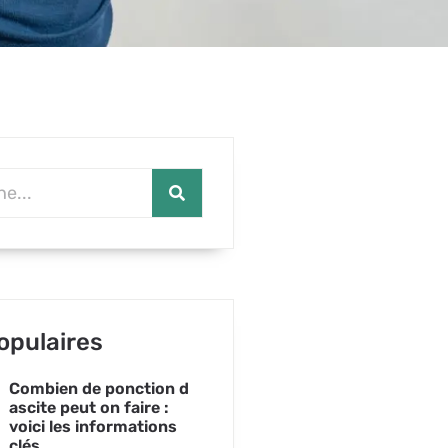
opulaires
Combien de ponction d
ascite peut on faire :
voici les informations
clés