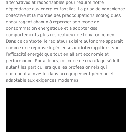
alternatives et responsables pour réduire notre
dépendance aux énergies fossiles. La prise de conscience
collective et la montée des préoccupations écologiques
encouragent chacun à repenser son mode de
consommation énergétique et à adopter des
comportements plus respectueux de l’environnement.
Dans ce contexte, le radiateur solaire autonome apparaît
comme une réponse ingénieuse aux interrogations sur
l’efficacité énergétique tout en alliant économie et
performance. Par ailleurs, ce mode de chauffage séduit
autant les particuliers que les professionnels qui
cherchent à investir dans un équipement pérenne et
adaptable aux exigences modernes.