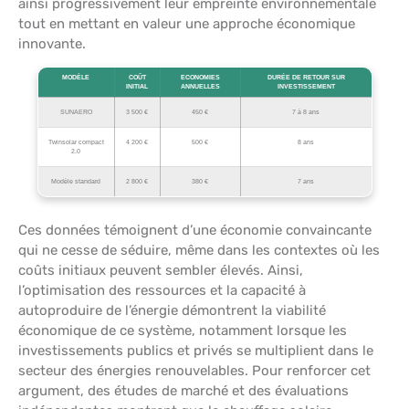
ainsi progressivement leur empreinte environnementale
tout en mettant en valeur une approche économique
innovante.
MODÈLE
COÛT
ECONOMIES
DURÉE DE RETOUR SUR
INITIAL
ANNUELLES
INVESTISSEMENT
SUNAERO
3 500 €
450 €
7 à 8 ans
Twinsolar compact
4 200 €
500 €
8 ans
2.0
Modèle standard
2 800 €
380 €
7 ans
Ces données témoignent d’une économie convaincante
qui ne cesse de séduire, même dans les contextes où les
coûts initiaux peuvent sembler élevés. Ainsi,
l’optimisation des ressources et la capacité à
autoproduire de l’énergie démontrent la viabilité
économique de ce système, notamment lorsque les
investissements publics et privés se multiplient dans le
secteur des énergies renouvelables. Pour renforcer cet
argument, des études de marché et des évaluations