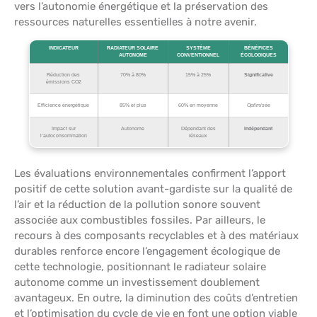
vers l’autonomie énergétique et la préservation des
ressources naturelles essentielles à notre avenir.
INDICATEUR
RADIATEUR SOLAIRE
SYSTÈME
BÉNÉFICES
AUTONOME
CONVENTIONNEL
ÉCOLOGIQUES
Réduction des
70% à 80%
15% à 25%
Significative
émissions CO2
Efficience énergétique
85% et plus
60% en moyenne
Optimisée
Impact sur
Autonome
Dépendant des
Indépendant
l’autoconsommation
réseaux
Les évaluations environnementales confirment l’apport
positif de cette solution avant-gardiste sur la qualité de
l’air et la réduction de la pollution sonore souvent
associée aux combustibles fossiles. Par ailleurs, le
recours à des composants recyclables et à des matériaux
durables renforce encore l’engagement écologique de
cette technologie, positionnant le radiateur solaire
autonome comme un investissement doublement
avantageux. En outre, la diminution des coûts d’entretien
et l’optimisation du cycle de vie en font une option viable