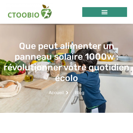
Que peut alimenter un
panneau solaire 1000w :
révolutionner votre quotidien
écolo
Accueil
Blog