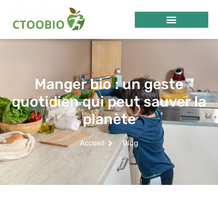
Manger bio : un geste
quotidien qui peut sauver la
planète
Accueil
Blog