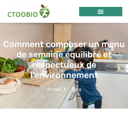
Comment composer un menu
de semaine équilibré et
respectueux de
l’environnement
Accueil
Blog