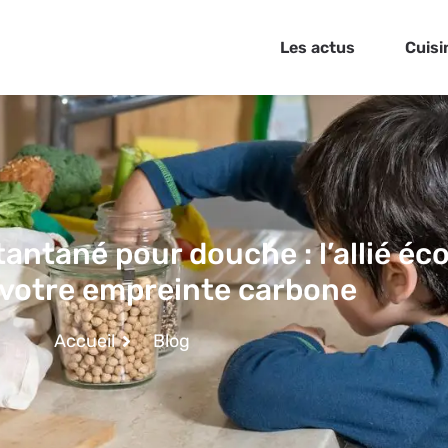
Les actus
Cuisi
tantané pour douche : l’allié éc
 votre empreinte carbone
Accueil
Blog