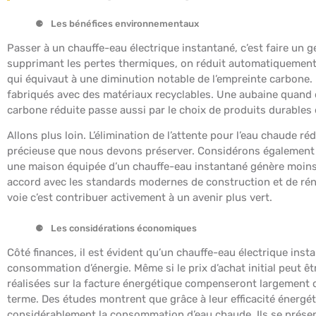
Les bénéfices environnementaux
Passer à un chauffe-eau électrique instantané, c’est faire un g
supprimant les pertes thermiques, on réduit automatiquement l
qui équivaut à une diminution notable de l’empreinte carbone.
fabriqués avec des matériaux recyclables. Une aubaine quand 
carbone réduite passe aussi par le choix de produits durables
Allons plus loin. L’élimination de l’attente pour l’eau chaude 
précieuse que nous devons préserver. Considérons également l’a
une maison équipée d’un chauffe-eau instantané génère moins d
accord avec les standards modernes de construction et de rén
voie c’est contribuer activement à un avenir plus vert.
Les considérations économiques
Côté finances, il est évident qu’un chauffe-eau électrique ins
consommation d’énergie. Même si le prix d’achat initial peut ê
réalisées sur la facture énergétique compenseront largement c
terme. Des études montrent que grâce à leur efficacité énergét
considérablement la consommation d’eau chaude. Ils se prése