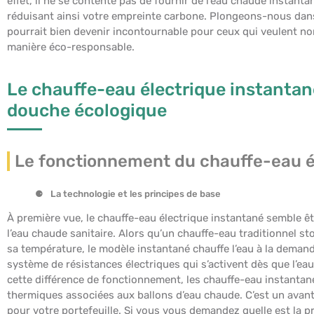
effet, il ne se contente pas de fournir de l’eau chaude instanta
réduisant ainsi votre empreinte carbone. Plongeons-nous dans 
pourrait bien devenir incontournable pour ceux qui veulent non
manière éco-responsable.
Le chauffe-eau électrique instantané
douche écologique
Le fonctionnement du chauffe-eau é
La technologie et les principes de base
À première vue, le chauffe-eau électrique instantané semble êt
l’eau chaude sanitaire. Alors qu’un chauffe-eau traditionnel st
sa température, le modèle instantané chauffe l’eau à la deman
système de résistances électriques qui s’activent dès que l’eau 
cette différence de fonctionnement, les chauffe-eau instantan
thermiques associées aux ballons d’eau chaude. C’est un avan
pour votre portefeuille. Si vous vous demandez quelle est la pr