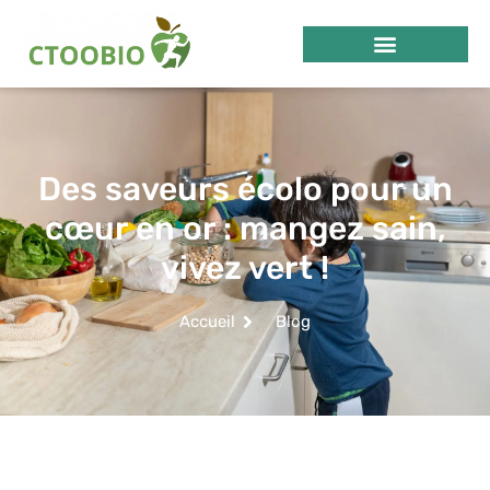
Des saveurs écolo pour un
cœur en or : mangez sain,
vivez vert !
Accueil
Blog